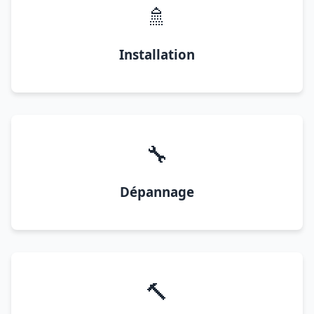
🚿
Installation
🔧
Dépannage
🔨