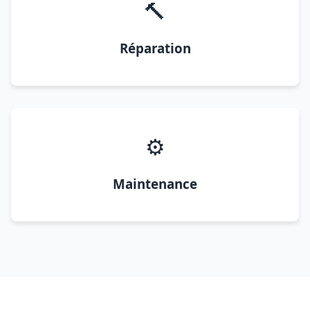
🔨
Réparation
⚙️
Maintenance