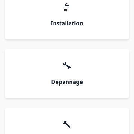
🚿
Installation
🔧
Dépannage
🔨