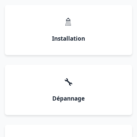
🚿
Installation
🔧
Dépannage