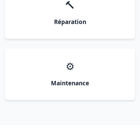
🔨
Réparation
⚙️
Maintenance