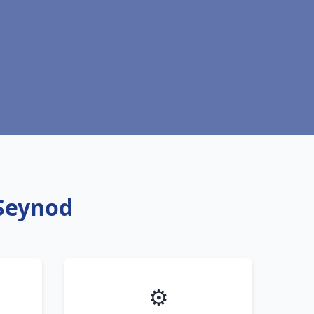
 Seynod
⚙️