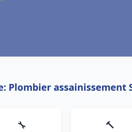
e: Plombier assainissement
🔧
🔨