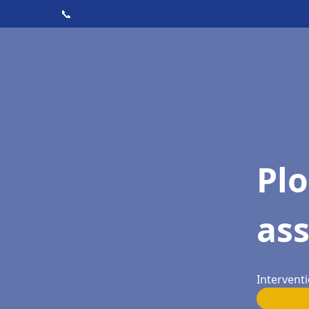
📞
Pl
as
Intervent