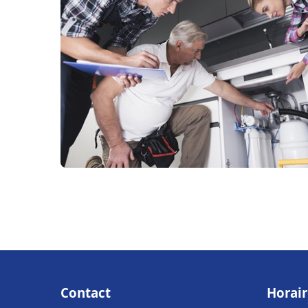
Contact
Horair