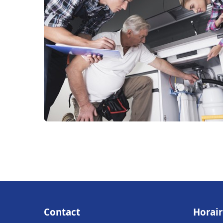
Contact
Horair