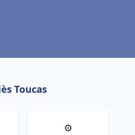
iès Toucas
⚙️