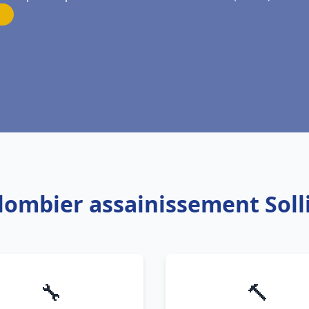
Plombier assainissement Soll
🔧
🔨