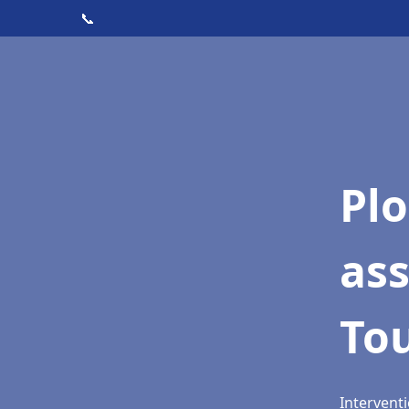
📞
Pl
ass
To
Interventi