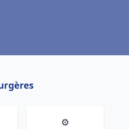
Surgères
⚙️