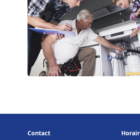
Contact
Horair