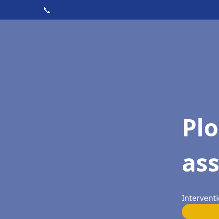
📞
Pl
as
Interventi