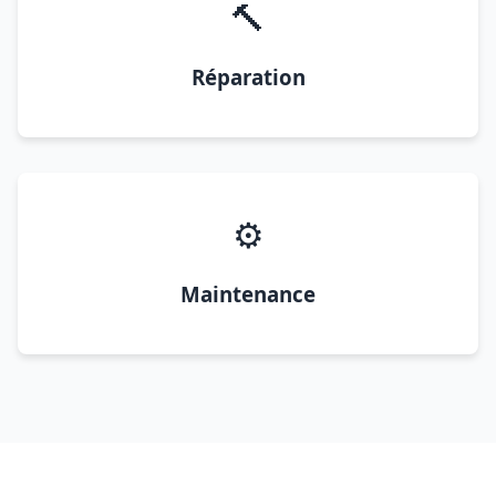
🔨
Réparation
⚙️
Maintenance