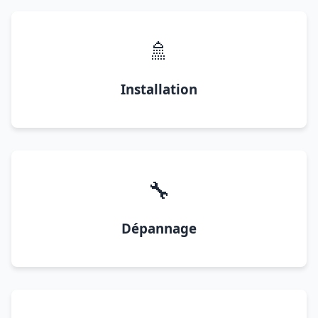
🚿
Installation
🔧
Dépannage