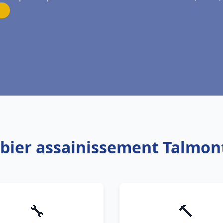
bier assainissement Talmont
🔧
🔨