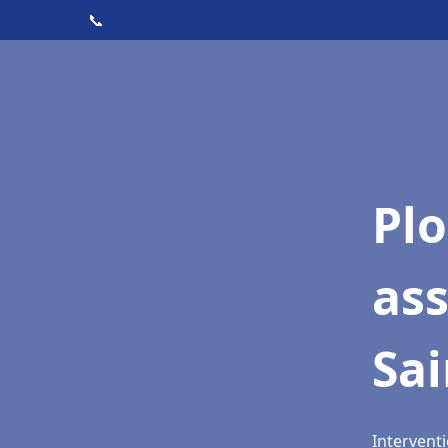
📞
Pl
as
Sai
Interventi