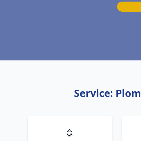
Service: Plom
🚿