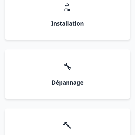
🚿
Installation
🔧
Dépannage
🔨