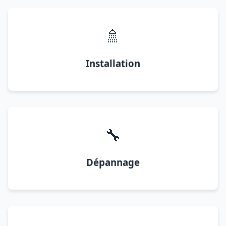
🚿
Installation
🔧
Dépannage