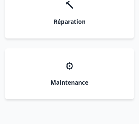
🔨
Réparation
⚙️
Maintenance