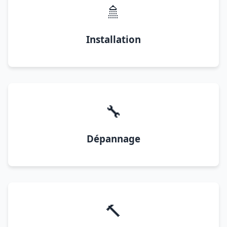
🚿
Installation
🔧
Dépannage
🔨