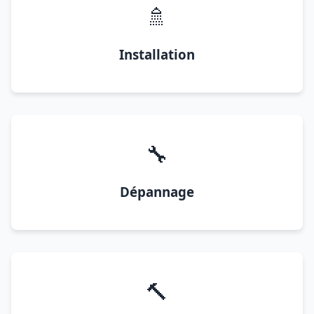
🚿
Installation
🔧
Dépannage
🔨