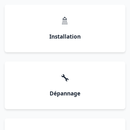
🚿
Installation
🔧
Dépannage