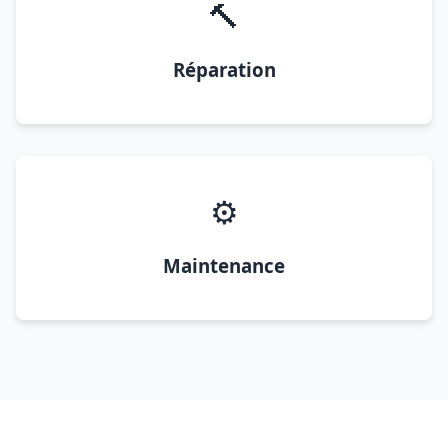
🔨
Réparation
⚙️
Maintenance