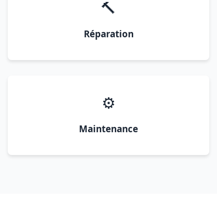
🔨
Réparation
⚙️
Maintenance