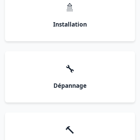
🚿
Installation
🔧
Dépannage
🔨