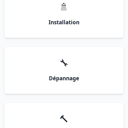
🚿
Installation
🔧
Dépannage
🔨