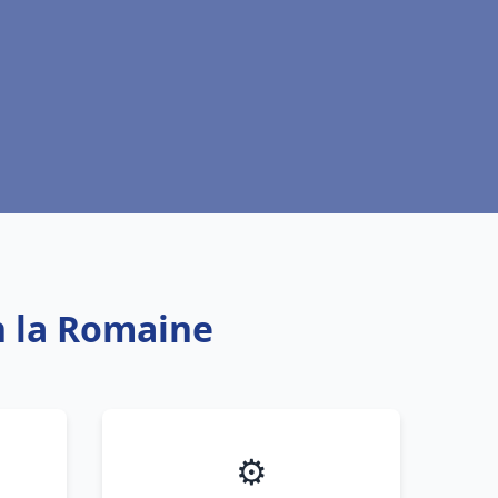
n la Romaine
⚙️