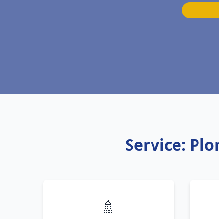
Service: Pl
🚿