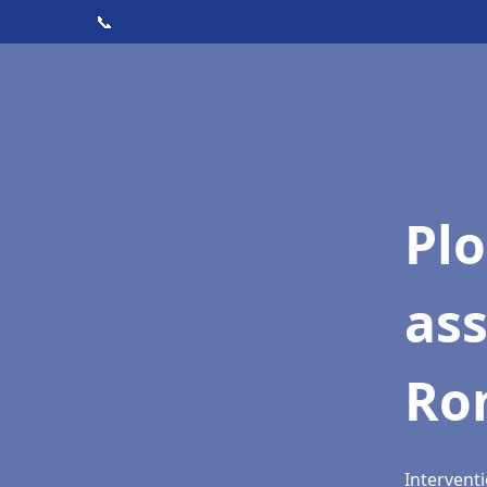
📞
Pl
ass
Ro
Intervent