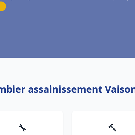
ombier assainissement Vaiso
🔧
🔨