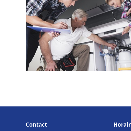
Contact
Horair