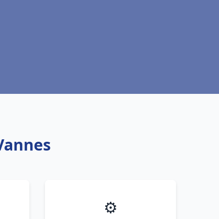
 Vannes
⚙️