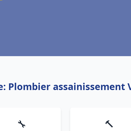
e: Plombier assainissement
🔧
🔨