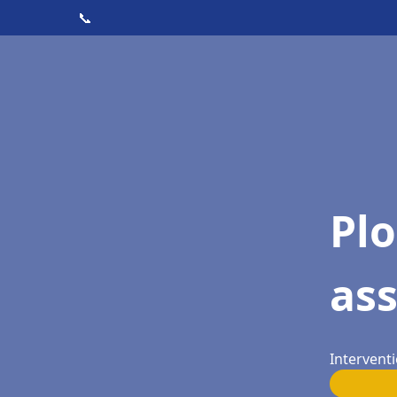
📞
Pl
as
Intervent