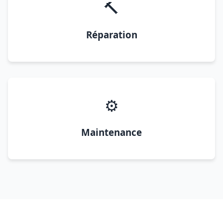
🔨
Réparation
⚙️
Maintenance