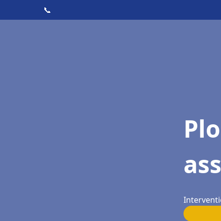
📞
Pl
as
Intervent