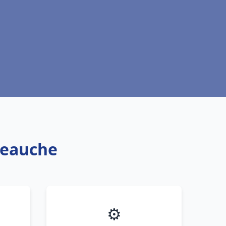
Veauche
⚙️