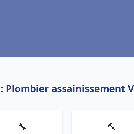
e: Plombier assainissement 
🔧
🔨