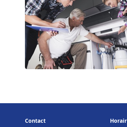
Contact
Horair