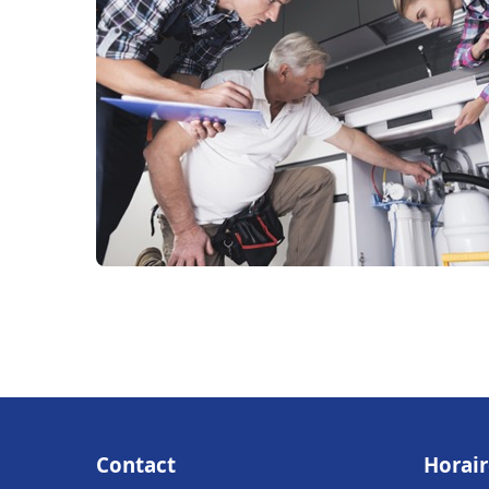
Contact
Horair