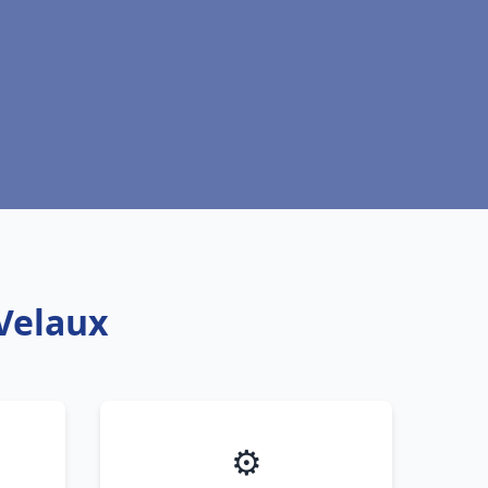
 Velaux
⚙️