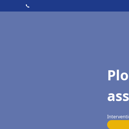
📞
Pl
as
Interventi