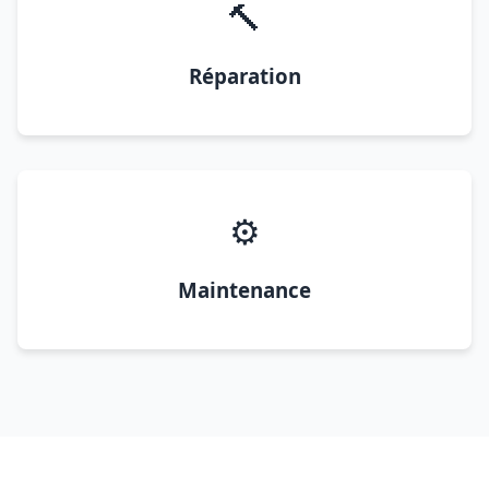
🔨
Réparation
⚙️
Maintenance