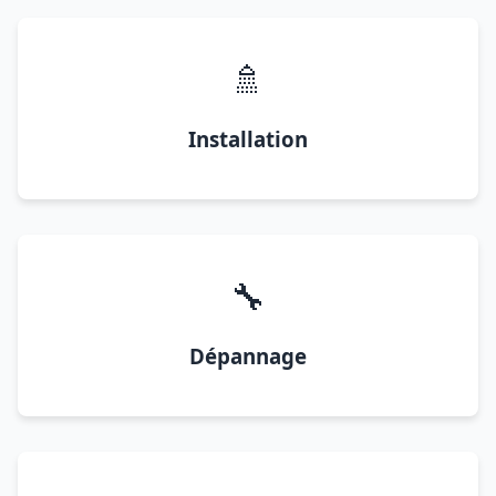
🚿
Installation
🔧
Dépannage