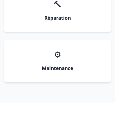
🔨
Réparation
⚙️
Maintenance