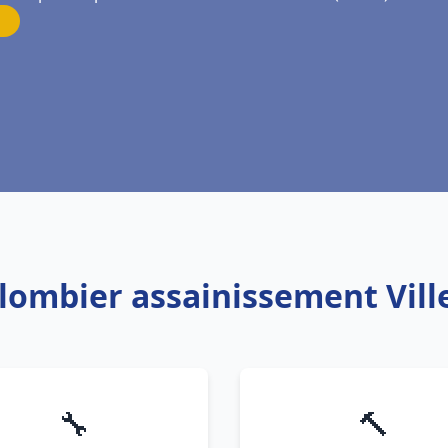
Plombier assainissement Vi
🔧
🔨