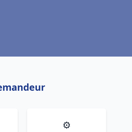
llemandeur
⚙️