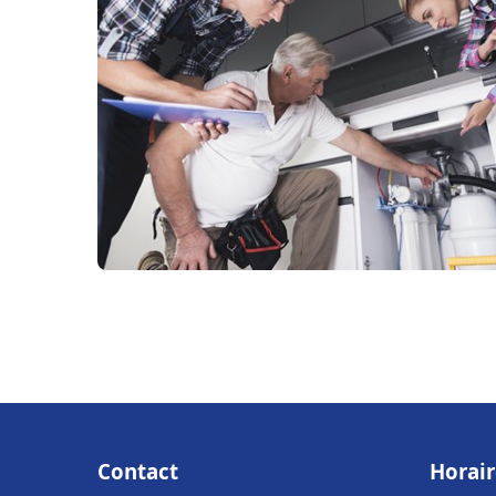
Contact
Horair