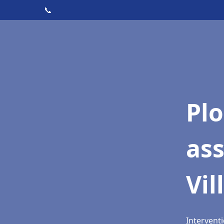
📞
Pl
as
Vi
Intervent