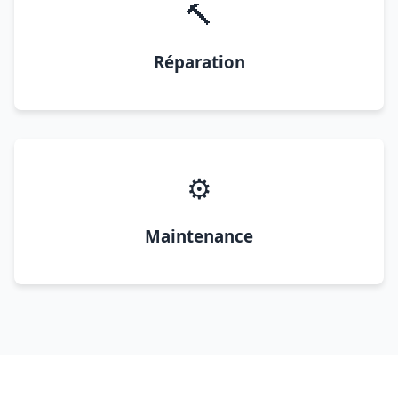
🔨
Réparation
⚙️
Maintenance