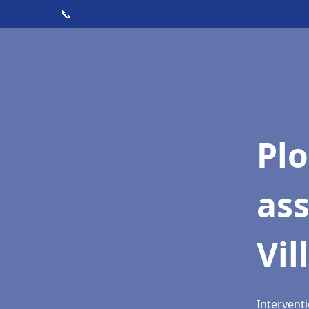
📞
Pl
as
Vi
Interventi