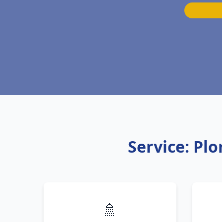
Service: Pl
🚿