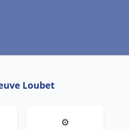
neuve Loubet
⚙️