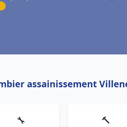
ombier assainissement Ville
🔧
🔨