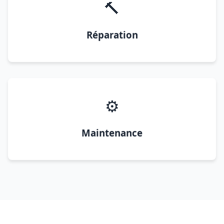
🔨
Réparation
⚙️
Maintenance