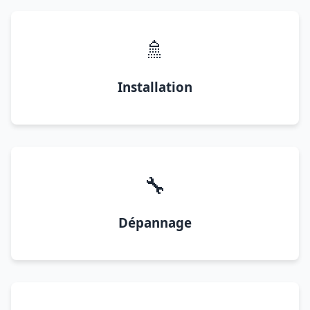
🚿
Installation
🔧
Dépannage