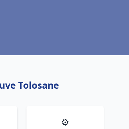
euve Tolosane
⚙️