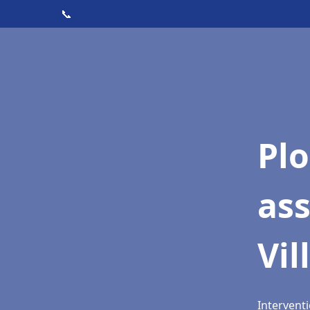
📞
Pl
as
Vil
Interventi