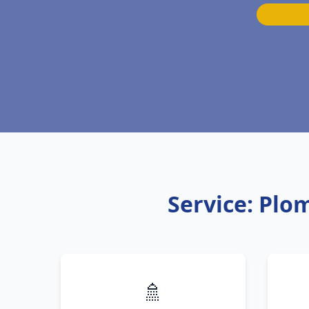
Service: Plo
🚿