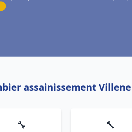
mbier assainissement Villen
🔧
🔨