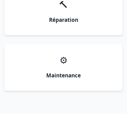
🔨
Réparation
⚙️
Maintenance