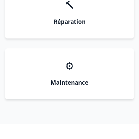
🔨
Réparation
⚙️
Maintenance