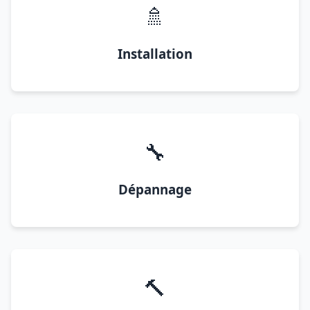
🚿
Installation
🔧
Dépannage
🔨