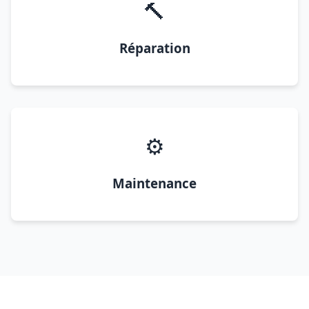
🔨
Réparation
⚙️
Maintenance