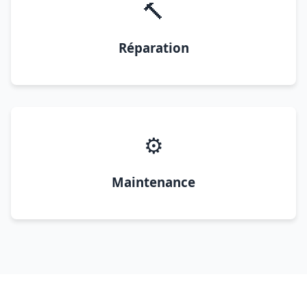
🔨
Réparation
⚙️
Maintenance