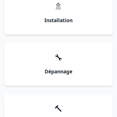
🚿
Installation
🔧
Dépannage
🔨