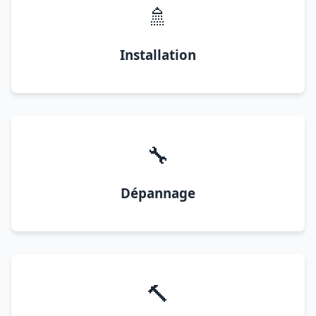
🚿
Installation
🔧
Dépannage
🔨